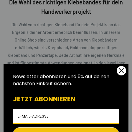
Die Wahl des richtigen Klebebandes für dein
Handwerkerprojekt
Die Wahl vom richtigen Klebeband für dein Projekt kann das
Ergebnis deiner Arbeit erheblich beeinflussen. In unserem
Online Shop sind verschiedene Arten von Klebebändern
erhältlich, wie zb. Kreppband, Goldband, doppelseitiges
Klebeband und Panzertape. Jede Art hat ihre eigenen Merkmale
und ist für bestimmte Anwendungen geeignet. In den jeweiligen
Kategorien erfährst Du wie und wann welche zu benutzen sind.
Newsletter abonnieren und 5% auf deinen
nächsten Einkauf sichern.
Profi oder Hobbyhandwerker? Die besten
JETZT
ABONNIEREN
Malersets, die Du brauchst
Beim Malen ist das richtige Werkzeug entscheidend für ein
professionelles Ergebnis. Egal ob Du ein Profi Handwerker oder
ein Hobby Handwerker bist, die Wahl des Zubehörs kann