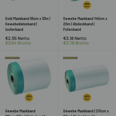
Gold Maskband 55cm x 33m |
Gewebe Maskband 140cm x
Gewebeklebeband |
20m | Abdeckband |
Isolierband
Folienband
Sonderpreis
Sonderpreis
€2,55
Netto
€3,18
Netto
€3,04
Brutto
€3,78
Brutto
Gewebe Maskband
Gewebe Maskband | 210cm x