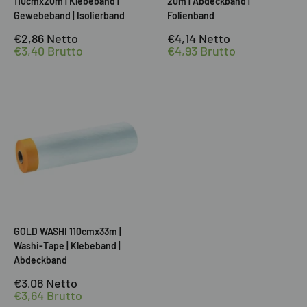
110cmx20m | Klebeband |
20m | Abdeckband |
Gewebeband | Isolierband
Folienband
Sonderpreis
Sonderpreis
€2,86
Netto
€4,14
Netto
€3,40
Brutto
€4,93
Brutto
GOLD WASHI 110cmx33m |
Washi-Tape | Klebeband |
Abdeckband
Sonderpreis
€3,06
Netto
€3,64
Brutto