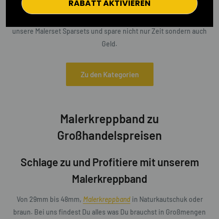
RABATT AKTIVIEREN
Zeitaufwändig und verwirrend sein, daher haben wir Malersets im
Angebot die Zeit sparend und effektiv sind. Stöbere durch
unsere Malerset Sparsets und spare nicht nur Zeit sondern auch
Geld.
Zu den Kategorien
Malerkreppband zu
Großhandelspreisen
Schlage zu und Profitiere mit unserem
Malerkreppband
Von 29mm bis 48mm,
Malerkreppband
in Naturkautschuk oder
braun. Bei uns findest Du alles was Du brauchst in Großmengen